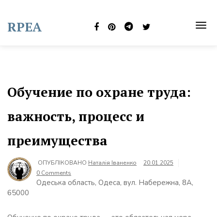
Skip
to
RPEA
content
TOG
NAVI
Обучение по охране труда:
важность, процесс и
преимущества
ОПУБЛІКОВАНО
Наталія Іваненко
20.01.2025
0 Comments
Одеська область, Одеса, вул. Набережна, 8А,
65000