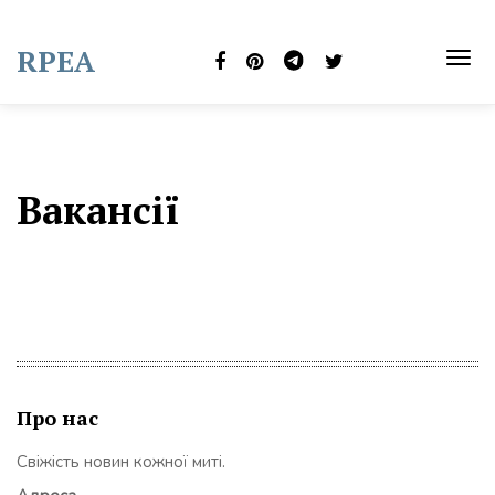
Skip
to
RPEA
content
TOG
NAVI
Вакансії
Про нас
Свіжість новин кожної миті.