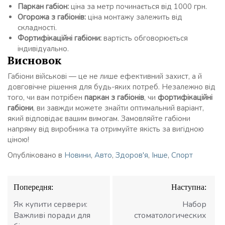
Паркан габіон:
ціна за метр починається від 1000 грн.
Огорожа з габіонів:
ціна монтажу залежить від
складності.
Фортифікаційні габіони:
вартість обговорюється
індивідуально.
Висновок
Габіони військові — це не лише ефективний захист, а й
довговічне рішення для будь-яких потреб. Незалежно від
того, чи вам потрібен
паркан з габіонів
, чи
фортифікаційні
габіони
, ви завжди можете знайти оптимальний варіант,
який відповідає вашим вимогам. Замовляйте габіони
напряму від виробника та отримуйте якість за вигідною
ціною!
Опубліковано в
Новини
,
Авто
,
Здоров'я
,
Інше
,
Спорт
Навігація
Попередня:
Наступна:
записів
Як купити сервери:
Набор
Важливі поради для
стоматологических