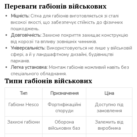
Переваги габіонів військових
Міцність:
Сітка для габіонів виготовляється зі сталі
високої якості, що забезпечує стійкість до фізичних
пошкоджень.
Довговічність:
Захисне покриття захищає конструкцію
від корозії та впливу зовнішніх чинників.
Універсальність:
Використовуються не лише у військовій
сфері, а й у ландшафтному дизайні, будівництві
парканів.
Легка установка:
Монтаж габіонів можливий навіть без
спеціального обладнання.
Типи габіонів військових
Тип
Призначення
Ціна
Габіони Hesco
Фортифікаційні
Доступно під
споруди
замовлення
Захисні габіони
Оборона
Залежить від
військових баз
виробника