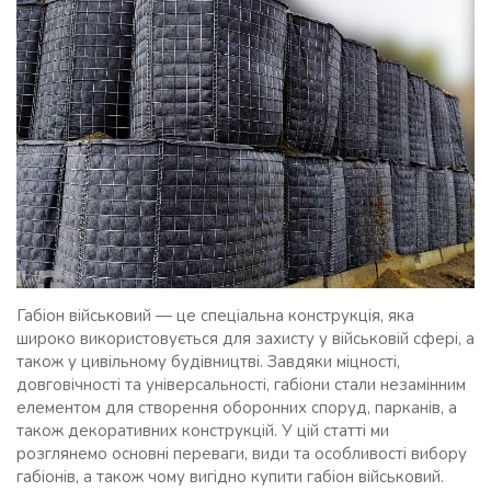
Габіон військовий — це спеціальна конструкція, яка
широко використовується для захисту у військовій сфері, а
також у цивільному будівництві. Завдяки міцності,
довговічності та універсальності, габіони стали незамінним
елементом для створення оборонних споруд, парканів, а
також декоративних конструкцій. У цій статті ми
розглянемо основні переваги, види та особливості вибору
габіонів, а також чому вигідно купити габіон військовий.