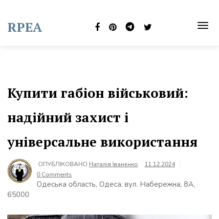
Skip
to
RPEA
content
TOG
NAVI
Купити габіон військовий:
надійний захист і
універсальне використання
ОПУБЛІКОВАНО
Наталія Іваненко
11.12.2024
0 Comments
Одеська область, Одеса, вул. Набережна, 8А,
65000